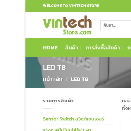
ข้าม
WELCOME TO VINTECH STORE
ไป
ยัง
ค้นหา:
เนื้อหา
HOME
สินค้า
การสั่งซื้อสินค้า
ก
LED T8
หน้าหลัก
/
LED T8
รายการสินค้า
หลอ
ทั้ง
Sensor Switch สวิชต์เซนเซอร์
รางอะลูมิเนียมใส่ไฟ LED