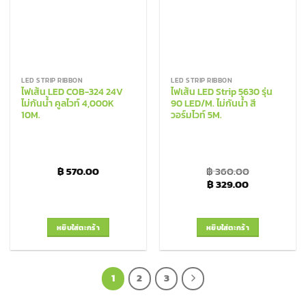
LED STRIP RIBBON
LED STRIP RIBBON
ไฟเส้น LED COB-324 24V
ไฟเส้น LED Strip 5630 รุ่น
ไม่กันน้ำ คูลไวท์ 4,000K
90 LED/M. ไม่กันน้ำ สี
10M.
วอร์มไวท์ 5M.
฿
570.00
฿
360.00
Original price was: ฿
Current pric
฿
329.00
หยิบใส่ตะกร้า
หยิบใส่ตะกร้า
1
2
3