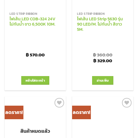
LED STRIP RIBBON
LED STRIP RIBBON
ไฟเส้น LED COB-324 24V
ไฟเส้น LED Strip 5630 รุ่น
ไม่กันน้ำ ขาว 6,500K 10M.
90 LED/M. ไม่กันน้ำ สีขาว
5M.
฿
570.00
฿
360.00
Original price was: ฿
Current pric
฿
329.00
หยิบใส่ตะกร้า
อ่านเพิ่ม
ลดราคา!
ลดราคา!
Add to
Add to
Wishlist
Wishlist
สินค้าหมดแล้ว