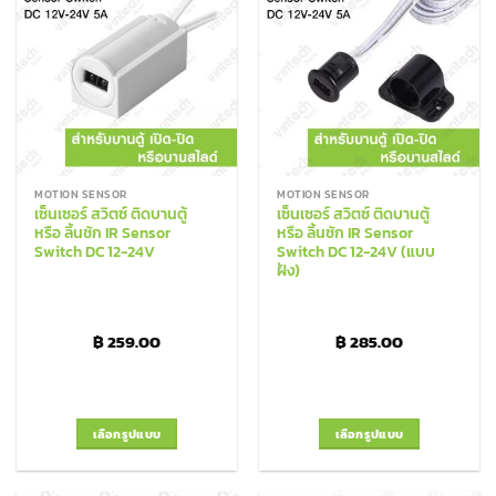
Add to
Add to
variants.
Wishlist
Wishlist
The
options
may
be
chosen
on
the
MOTION SENSOR
MOTION SENSOR
product
เซ็นเซอร์ สวิตซ์ ติดบานตู้
เซ็นเซอร์ สวิตซ์ ติดบานตู้
page
หรือ ลิ้นชัก IR Sensor
หรือ ลิ้นชัก IR Sensor
Switch DC 12-24V
Switch DC 12-24V (แบบ
ฝัง)
฿
259.00
฿
285.00
เลือกรูปแบบ
เลือกรูปแบบ
This
This
product
product