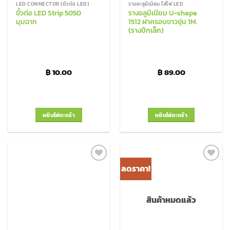
LED CONNECTOR (ขั้วต่อ LED)
รางอะลูมีเนียม ใส่ไฟ LED
ขั้วต่อ LED Strip 5050
รางอลูมิเนียม U-shape
มุมฉาก
1512 ฝาครอบขาวขุ่น 1M.
(รางปีกเล็ก)
฿
10.00
฿
89.00
หยิบใส่ตะกร้า
หยิบใส่ตะกร้า
ลดราคา!
Add to
Add to
Wishlist
Wishlist
สินค้าหมดแล้ว