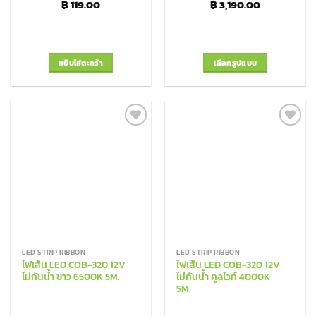
฿
119.00
฿
3,190.00
หยิบใส่ตะกร้า
เลือกรูปแบบ
This
product
has
multiple
Add to
Add to
variants.
Wishlist
Wishlist
The
options
may
be
chosen
on
the
LED STRIP RIBBON
LED STRIP RIBBON
product
ไฟเส้น LED COB-320 12V
ไฟเส้น LED COB-320 12V
page
ไม่กันน้ำ ขาว 6500K 5M.
ไม่กันน้ำ คูลไวท์ 4000K
5M.