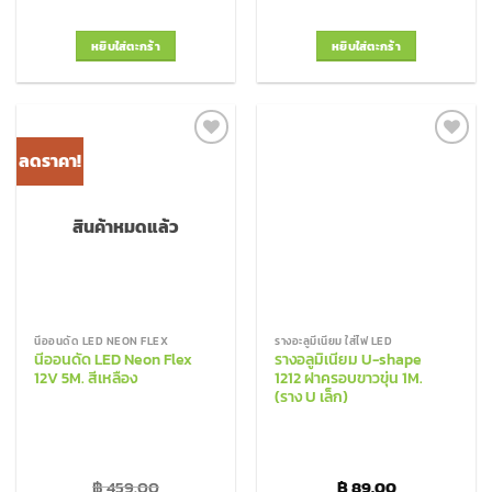
หยิบใส่ตะกร้า
หยิบใส่ตะกร้า
ลดราคา!
Add to
Add to
Wishlist
Wishlist
สินค้าหมดแล้ว
นีออนดัด LED NEON FLEX
รางอะลูมีเนียม ใส่ไฟ LED
นีออนดัด LED Neon Flex
รางอลูมิเนียม U-shape
12V 5M. สีเหลือง
1212 ฝาครอบขาวขุ่น 1M.
(ราง U เล็ก)
฿
459.00
฿
89.00