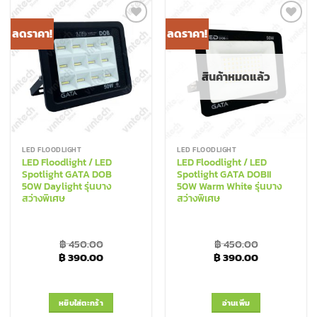
has
has
multiple
multiple
ลดราคา!
ลดราคา!
Add to
Add to
variants.
variants.
Wishlist
Wishlist
The
The
options
options
สินค้าหมดแล้ว
may
may
be
be
chosen
chosen
on
on
the
the
LED FLOODLIGHT
LED FLOODLIGHT
product
product
LED Floodlight / LED
LED Floodlight / LED
page
page
Spotlight GATA DOB
Spotlight GATA DOBII
50W Daylight รุ่นบาง
50W Warm White รุ่นบาง
สว่างพิเศษ
สว่างพิเศษ
฿
450.00
฿
450.00
Original price was: ฿ 450.00.
Current price is: ฿ 390.00.
Original price was: ฿
Current pric
฿
390.00
฿
390.00
หยิบใส่ตะกร้า
อ่านเพิ่ม