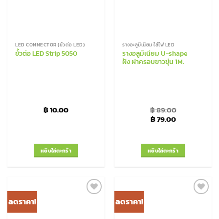
LED CONNECTOR (ขั้วต่อ LED)
รางอะลูมีเนียม ใส่ไฟ LED
ขั้วต่อ LED Strip 5050
รางอลูมิเนียม U-shape
ฝัง ฝาครอบขาวขุ่น 1M.
฿
10.00
฿
89.00
Original price was: 
Current price
฿
79.00
หยิบใส่ตะกร้า
หยิบใส่ตะกร้า
ลดราคา!
ลดราคา!
Add to
Add to
Wishlist
Wishlist