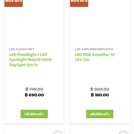
Wishlist
Wishlist
LED FLOODLIGHT
LED AMPLIFIER REPEATER
LED Floodlight / LED
LED RGB Amplifier 12-
Spotlight IWACHI 100W
24V 12A
Daylight รุ่นบาง
฿
749.00
฿
300.00
Original price was: ฿ 749.00.
Current price is: ฿ 690.00.
Original price was: 
Current price
฿
690.00
฿
180.00
หยิบใส่ตะกร้า
หยิบใส่ตะกร้า