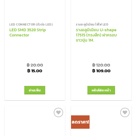
LED CONNECTOR (ขั้วต่อ LED)
รางอะลูมีเนียม ใส่ไฟ LED
LED SMD 3528 Strip
รางอลูมิเนียม U-shape
Connector
17515 (ทรงลึก) ฝาครอบ
ขาวขุ่น 1M.
฿
20.00
฿
120.00
Original price was: ฿ 20.00.
Current price is: ฿ 15.00.
Original price was: ฿
Current price
฿
15.00
฿
109.00
อ่านเพิ่ม
หยิบใส่ตะกร้า
ลดราคา!
Add to
Add to
Wishlist
Wishlist