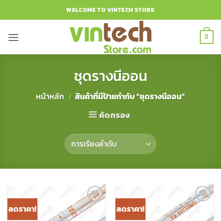
ข้าม
WELCOME TO VINTECH STORE
ไป
ยัง
0
เนื้อหา
ชุดรางนีออน
หน้าหลัก
/
สินค้าที่มีป้ายกำกับ “ชุดรางนีออน”
คัดกรอง
ลดราคา!
ลดราคา!
Add to
Add to
Wishlist
Wishlist